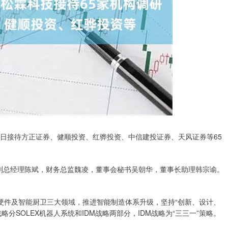
16日接待方正证券、健顺投资、红骅投资、中信建投证券、天风证券等65
副总经理陈斌，财务总监魏凌，董事会秘书吴朝华，董事长助理韩宗谕。
硬件及智能厨卫三大领域，推进智能制造体系升级，坚持“创新、设计、
分SOLEX机器人系统和IDM战略两部分，IDM战略为“三三一”策略。