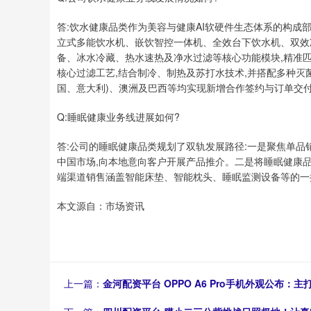
答:饮水健康品类作为美容与健康AI软硬件生态体系的构成
立式多能饮水机、嵌饮智控一体机、全效台下饮水机、双效
备、冰水冷藏、热水速热及净水过滤等核心功能模块,精准
核心过滤工艺,结合制冷、制热及苏打水技术,并搭配多种灭
国、意大利)、澳洲及巴西等均实现新增合作签约与订单交
Q:睡眠健康业务线进展如何?
答:公司的睡眠健康品类规划了双轨发展路径:一是聚焦单品
中国市场,向本地意向客户开展产品推介。二是将睡眠健康品
端渠道销售涵盖智能床垫、智能枕头、睡眠监测设备等的一
本文源自：市场资讯
上一篇：
金河配资平台 OPPO A6 Pro手机外观公布：