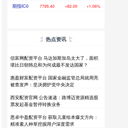
期指IC0
7795.40
+82.00
+1.06%
热点资讯
信富网配资平台 马达加斯加岛太大了，面积
堪比日朝韩总和为何成最不发达国家？
惠盈财富配资平台 国家金融监管总局就周亮
被查发声：坚决拥护党中央决定
西安配资官网 公告速递：路博迈资源精选股
票发起基金暂停转换业务
恩卓中盈配资平台 获取儿童绘本爆文方向：
精准素人种草挖掘用户深度需求