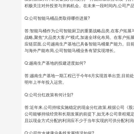
积极关注对外投资与并购机会。在未来一段时间内,公司产
Q:公司智能马桶品类取得哪些进展?
答:智能马桶作为公司智能厨卫的重要战略品类,在客户拓展
战略,聚焦"大品类大客户"模式,加速全球化布局。在客户拓
应链层面,公司越南生产基地已具备智能马桶量产能力。目
与海外产能布局,公司智能马桶业务有望实现增长。
Q:越南生产基地的投建进度如何?
答:越南生产基地一期工程已于今年6月实现首单出货,目前处
明年上半年投入运营。
Q:公司分红政策有何计划?
答:近年来,公司持续实施稳定的现金分红政策,根据公司《股东
公司能够持续经营和长期发展的前提下,如无本公司章程规定
且以现金方式分配的利润应不少于当年实现的可供分配利润
Q:公司饮水健康业务线发展情况如何?