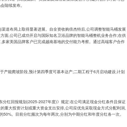
品会陆续发布。
与渠道布局上取得显著进展。自全资收购倍杰特后,公司调整智能马桶发展
展方面,公司已成功开启与国际知名卫浴品牌的智能马桶整机业务合作;在供
前,多家美国品牌客户已完成越南基地的交付能力考察。通过高端客户合作
于产能爬坡阶段,预计第四季度可基本达产;二期工程于6月启动建设,计划
分红回报规划(2025-2027年度)》规定:在公司满足现金分红条件且保证
的重大投资计划或重大资金支出安排,公司应优先采取现金方式分配利润,
的50%。目前分红频次为每年两次,分别为中期分红和年度分红各一次。