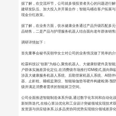
据了解，在交流环节，公司就多项投资者关心的问题进行解答
建研发队伍、加大投入并开展合作；智能马桶在客户拓展与
现金分红政策。
据了解，在业务方面，饮水健康业务通过产品升级匹配多元
品销售，二是产品与护理服务机器人结合面向老年群体销售
调研详情如下：
首先董事会秘书吴朝华女士对公司的业务情况做了简单的介
松霖科技以"创新"为核心,聚焦机器人、大健康软硬件及智
户群体实施差异化定位,在消费级市场推行IDM模式,面向B
涉及大健康服务机器人系统、后勤管家机器人系统、AI陪
器、止鼾枕、睡眠监测仪、智能瑜伽垫等硬件构建检测-预防
级并满足消费者需求的智能厨卫空间。
公司全面推进智能制造体系升级,通过数字化车间和自动化设备
新矩阵迭代,在核心算法优化和工业设计突破领域实现技术双
发资源与供应链体系,以多品类协同优势实现细分领域差异