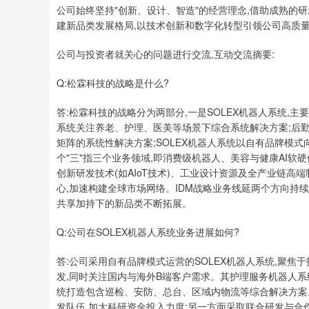
公司始终坚持"创新、设计、智造"的经营理念,借助成熟的
建新品类发展格局,以技术创新和数字化转型引领公司高质
公司与投资者就关心的问题进行交流,互动交流摘要:
Q:松霖科技的战略是什么?
答:松霖科技的战略分为两部分,一是SOLEX机器人系统
系统关注养老、护理、医美等场景下综合系统解决方案;后
矩阵的系统性解决方案;SOLEX机器人系统以自有品牌模式向
个"三"指三个业务领域,即消费级机器人、美容与健康AI软
创新研发技术(如AIoT技术)、工业设计资源及全产业链高
心,加速构建全球市场网络。IDM战略业务线延两个方向持
共享加持下的新品类不断拓展。
Q:公司在SOLEX机器人系统业务进展如何?
答:公司采用自有品牌模式运营的SOLEX机器人系统,聚
发,同时关注国内与海外B端客户需求。其护理服务机器人
统打造包含巡检、安防、总台、区域内物流等综合解决方案
发队伍,加大科研资金投入力度;另一方面采取联合研发与合