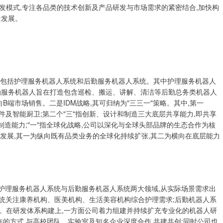
研发模式,专注各品类的技术创新及产品研发与市场需求的紧密结合,加快构
量发展。
,主要包括护理服务机器人系统和后勤服务机器人系统。其中护理服务机器人
勤服务机器人旨在打造包含巡检、搬运、讲解、清洁等后勤总务类机器人
B端市场销售。二是IDM战略,其可归纳为"三三一"策略。其中,第一
硬件及智能厨卫;第二个"三"指创新、设计和制造三大底层共享能力,即共享
端制造能力;"一"指全球化战略,公司以深化与全球头部品牌的生态合作为核
续发展,其一为纵向既有品类业务的全球化持续扩张,其二为横向在底层能力
焦于护理服务机器人系统与后勤服务机器人系统两大领域,从实际场景需求出
系统关注康养机构、医美机构、生活美容机构综合护理需求;后勤机器人系
。在研发体系构建上,一方面公司着力组建并持续扩充专业化的机器人研
作的方式,与高校团队、实验室及知名企业深度合作,共建共创;同时公司也