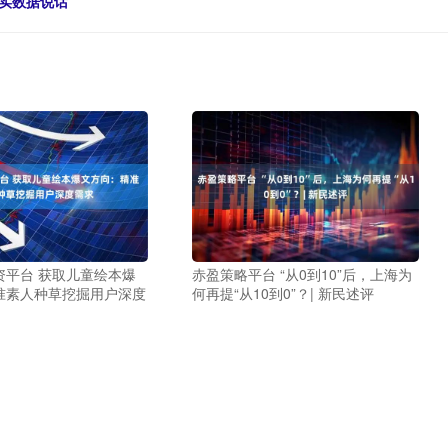
实数据说话
资平台 获取儿童绘本爆
赤盈策略平台 “从0到10”后，上海为
准素人种草挖掘用户深度
何再提“从10到0”？| 新民述评