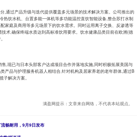
部分,通过产品升级与迭代提供覆盖多元场景的技术解决方案。公司推出的
冷热饮水机、台置多能一体机等多功能温控直饮智能设备,整合苏打水制
匹配家庭及商用等多元场景下的饮水需求。同时运用离子交换、反渗透等
菌技术,确保终端水质达到高标准饮用要求。饮水健康品类目前在欧洲(德
付。
销售,现已与日本头部客户达成项目合作并落地实施,同时积极拓展美国与
类产品与护理服务机器人相结合,针对机构及居家养老的老年群体,通过B
揽子解决方案。
满盈网提示：文章来自网络，不代表本站观点。
主打流畅耐用，9月9日发布