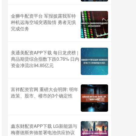
金狮牛配资平台 军报披露我军特
种机远海空域突遇险情 勇者无惧
完成任务
美通美配资APP下载 每日龙虎榜 |
商品期货综合指数下跌0.76% 日内
资金净流出94.85亿元
富祥配资官网 重磅大会明牌: 明年
政策、股市、楼市的3个确定性
鑫东财配资APP下载 LG新能源与
梅赛德斯奔驰签署电池供应协议