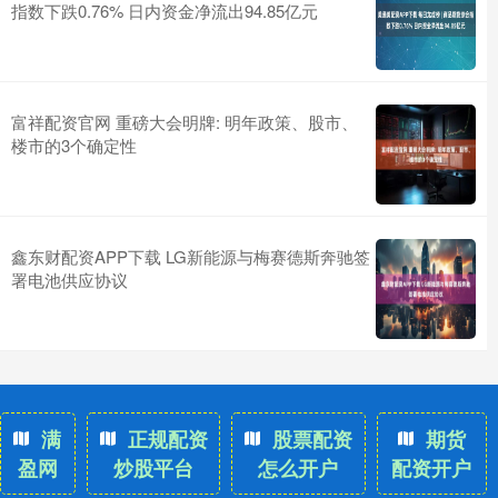
指数下跌0.76% 日内资金净流出94.85亿元
富祥配资官网 重磅大会明牌: 明年政策、股市、
楼市的3个确定性
鑫东财配资APP下载 LG新能源与梅赛德斯奔驰签
署电池供应协议
满
正规配资
股票配资
期货
盈网
炒股平台
怎么开户
配资开户