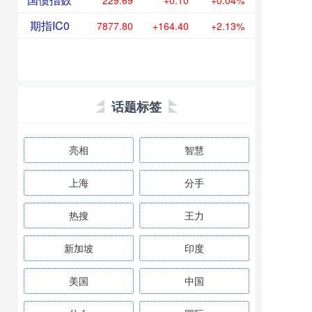
229.69
+0.10
+0.04%
期指IC0
7877.80
+164.40
+2.13%
话题标签
亮相
智慧
上海
分手
热搜
王力
新加坡
印度
美国
中国