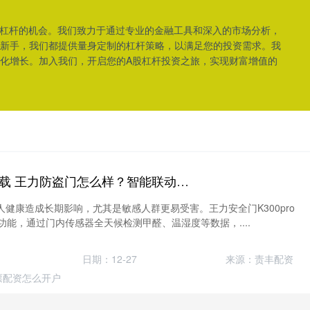
加杠杆的机会。我们致力于通过专业的金融工具和深入的市场分析，
新手，我们都提供量身定制的杠杆策略，以满足您的投资需求。我
化增长。加入我们，开启您的A股杠杆投资之旅，实现财富增值的
股迈网配资APP下载 王力防盗门怎么样？智能联动，空气无忧
健康造成长期影响，尤其是敏感人群更易受害。王力安全门K300pro
功能，通过门内传感器全天候检测甲醛、温湿度等数据，....
日期：12-27
来源：责丰配资
票配资怎么开户