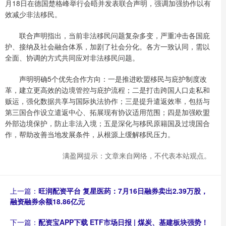
月18日在德国楚格峰举行会晤并发表联合声明，强调加强协作以有
效减少非法移民。
联合声明指出，当前非法移民问题复杂多变，严重冲击各国庇
护、接纳及社会融合体系，加剧了社会分化。各方一致认同，需以
全面、协调的方式共同应对非法移民问题。
声明明确5个优先合作方向：一是推进欧盟移民与庇护制度改
革，建立更高效的边境管控与庇护流程；二是打击跨国人口走私和
贩运，强化数据共享与国际执法协作；三是提升遣返效率，包括与
第三国合作设立遣返中心、拓展现有协议适用范围；四是加强欧盟
外部边境保护，防止非法入境；五是深化与移民原籍国及过境国合
作，帮助改善当地发展条件，从根源上缓解移民压力。
满盈网提示：文章来自网络，不代表本站观点。
上一篇：
旺润配资平台 复星医药：7月16日融券卖出2.39万股，
融资融券余额18.86亿元
下一篇：
配资宝APP下载 ETF市场日报 | 煤炭、基建板块强势！