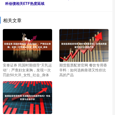
科创债相关ETF热度延续
相关文章
安泰证券 民国时期倡导“天乳运
期货股票配资官网 餐饮专用香
动”：严查妇女束胸，发现一次
辛料：如何选购靠谱又性价比
罚款50大洋_女性_社会_身体
高的产品