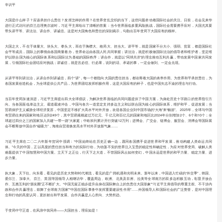
辛识平
大国是什么样子？应该承担什么责任？发挥怎样的作用？在世界变乱交织的当下，这些问题牵动着国际社会的关注。日前，在会见来华
进行正式访问的芬兰总理奥尔波时，习近平主席给出了清晰的答案：当今世界面临多重风险挑战，国际社会需要携手应对，大国尤其要
带头讲平等、讲法治、讲合作、讲诚信。这是对大国角色和责任的深刻揭示，勾勒出百年变局下大国应有的模样。
大国之大，不在于体量大、块头大、拳头大，而在于胸襟大、格局大、担当大。讲平等，就是国家不分大小、强弱、贫富，都是国际社
会平等成员，国际上的事情由各国商量着办，世界命运由各国人民共同掌握；讲法治，就是积极做国际法治的倡导者和维护者，坚定维
护以联合国为核心的国际体系和以国际法为基础的国际秩序；讲合作，就是以“同球共济”的理念推动互利共赢，带动发展中国家共同发
展，引领国际社会团结应对挑战；讲诚信，就是言必信、行必果，说到的话、承诺的事，一定会做到、一定会兑现。
从讲平等到讲法治，从讲合作到讲诚信，四个“讲”，每一个都指向大国的责任担当，都诠释着大国的表率作用。为世界和平承担责任，为
各国发展创造机会，为全球提供公共产品，为世界团结发挥积极作用，这是大国应有的样子，也是中国矢志不渝的理念与行动。
当百年变局加速演进，习近平主席提出四大全球倡议，为解决世界面临的共同问题提供了中国方案，为身处历史十字路口的世界指引方
向。当各国面临单边主义、霸道霸凌冲击，中国与各方一道坚定支持多边主义和以联合国为核心的国际体系，维护和平，促进发展；当
贸易保护主义威胁全球经济复苏，中国坚定不移扩大高水平对外开放，欢迎各国企业到中国市场的“大海”来“畅游”。 2025年，全球与中国
有贸易往来的国家和地区达到249个，其中贸易规模超过万亿元、千亿元和百亿元的国家和地区比2024年分别增加2个、6个和10个；全
球超过四分之三的国家加入共建“一带一路”大家庭；中欧班列累计开行突破12万列；进博会、广交会、链博会、服贸会、消博会等国际展
会不断释放中国合作“磁吸力”，海南自贸港焕发高水平对外开放新气象……
习近平主席在二〇二六年新年贺词中强调：“中国始终站在历史正确一边，愿同各国携手促进世界和平发展，推动构建人类命运共同
体。”今天的中国，正以高度的责任担当和有力的实际行动，为动荡不安的世界注入宝贵的稳定性和确定性，为应对世界变局、破解人类
难题提供了中国智慧和中国方案。立天下之正位，行天下之大道，不管国际风云如何变幻，中国永远是世界的和平力量、稳定力量、进
步力量。
执大象，天下往。向东看，看见的是历史大势和时代潮流，看见的是广阔机遇和光明未来。新年以来，中国进入忙碌的“外交季”，韩国、
爱尔兰、加拿大、芬兰、英国等国领导人相继访华，覆盖周边、欧洲、北美及非洲、拉美等全球南方的双多边积极互动，彰显开放合
作、互惠互利的“朋友圈”正不断扩大。“中国无疑正稳步提升自身在国际舞台上的负责任大国形象”“习近平主席倡导的尊重主权、不干涉内
政和合作共赢理念，鼓舞了全球南方国家”“中国在国际事务中发挥重要建设性作用”……外国领导人和国际社会的广泛赞誉，是对中国理
念和行动的高度认同，更折射出和平发展、合作共赢是人心所向、大势所趋。
于变局中守正道，在风浪中筑同舟——大国担当，理应如是！