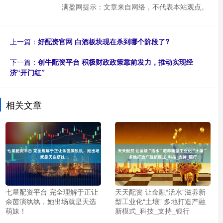
满盈网提示：文章来自网络，不代表本站观点。
上一篇：
好配资官网 白酒板块现在杀到哪个阶段了?
下一篇：
创牛配资平台 积极财政政策靠前发力，推动实现经
济“开门红”
相关文章
七星配资平台 完全理解于正让
天天配资 让金融“活水”滋养新
余茵演纨纨，她出场就是天选
型工业化“土壤” 多地打造产融
萌妹！
新模式_科技_支持_银行