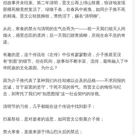
但故事并未结束。第二年清明，晋文公再上绵山祭奠，惊讶地发现
那棵死柳竟然复活了。绿绦千条，在春风中摇曳，如同介子推不死
的精魂。晋文公轻抚柳枝，潸然泪下，赐名“清明柳”。
从此，寒食的禁火与清明的生气合而为一——前一天我们熄灭人间
烟火，感受忠臣的凛冽；后一天我们踏青插柳，庆祝生命不息的奇
迹。
有趣的是，这个传说在《左传》中仅有寥寥数语，介子推甚至没
有“割股”的细节。但在民间，故事却不断丰富、流传，最终融入了中
华民族的文化基因。为什么？
因为介子推代表了某种我们向往却难以企及的品格——不求回报的
忠诚，甘于寂寞的坚守，宁死不屈的骨气。而晋文公的悔悟与纪
念，则寄托了我们对“知恩图报”这一社会契约的珍视。
清明节的习俗，几乎都能在这个传说中找到影子：
扫墓祭祖，是对逝者的追思，如同晋文公祭奠介子推；
禁火寒食，直接来源于绵山烈火后的禁忌；