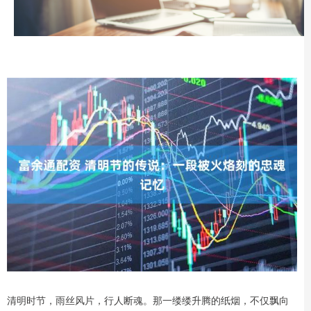
清明时节，雨丝风片，行人断魂。那一缕缕升腾的纸烟，不仅飘向