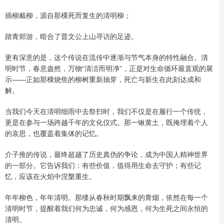
插柳戴柳，源自那棵死而复生的清明柳；
踏青郊游，暗合了晋文公上山寻访的足迹。
更有深意的是，这个传说在流传中逐渐与节气本身的特性融合。清
明时节，春意盎然，万物“清洁而明净”，正是对生命循环最直观的展
示——正如那棵烧焦的柳树重新抽芽，死亡与新生在此刻达成和
解。
当我们今天在清明细雨中去祭扫时，我们不仅是在履行一个传统，
更是在参与一场跨越千年的文化仪式。那一锹黄土，既掩埋着个人
的哀思，也覆盖着集体的记忆。
介子推的传说，最终超越了历史真伪的争论，成为中国人精神世界
的一部分。它告诉我们：有些价值，值得用生命去守护；有些记
忆，应该在火焰中涅槃重生。
年年柳色，年年清明。那缕从春秋时期飘来的青烟，依然在每一个
清明时节，提醒着我们何为忠诚，何为感恩，何为生死之间永恒的
清明。