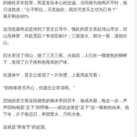
的牺牲并非投资，而是发自本心的忠诚。当同僚为他鸣不平时，他
只淡然道：“公子即位，天意如此，我岂可贪天之功为己有？”
展开剩余68%
这消息最终还是传到了晋文公耳中。愧疚的君主亲赴绵山寻访，但
山高林密，何处觅踪？有佞臣献计：三面放火，留出一面，逼他出
山。
烈火吞没了绵山，烧了三天三夜。火熄后，人们在一棵烧焦的柳树
下，发现了介子推和他母亲的尸体。
在遗体中，晋文公发现了一片衣襟，上面用血写着：
“割肉奉君尽丹心，但愿主公常清明。”
悲恸的君主将这段烧焦的柳木带回宫中，做成木屐，每走一步，声
声回响都是“足下”的呼唤——据说这便是“足下”这一敬称的由来。他
下令，介子推忌日，举国禁火，只吃冷食。
这就是“寒食节”的起源。