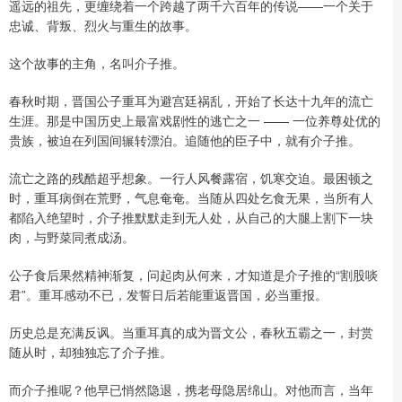
遥远的祖先，更缠绕着一个跨越了两千六百年的传说——一个关于
忠诚、背叛、烈火与重生的故事。
这个故事的主角，名叫介子推。
春秋时期，晋国公子重耳为避宫廷祸乱，开始了长达十九年的流亡
生涯。那是中国历史上最富戏剧性的逃亡之一 —— 一位养尊处优的
贵族，被迫在列国间辗转漂泊。追随他的臣子中，就有介子推。
流亡之路的残酷超乎想象。一行人风餐露宿，饥寒交迫。最困顿之
时，重耳病倒在荒野，气息奄奄。当随从四处乞食无果，当所有人
都陷入绝望时，介子推默默走到无人处，从自己的大腿上割下一块
肉，与野菜同煮成汤。
公子食后果然精神渐复，问起肉从何来，才知道是介子推的“割股啖
君”。重耳感动不已，发誓日后若能重返晋国，必当重报。
历史总是充满反讽。当重耳真的成为晋文公，春秋五霸之一，封赏
随从时，却独独忘了介子推。
而介子推呢？他早已悄然隐退，携老母隐居绵山。对他而言，当年